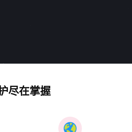
护尽在掌握